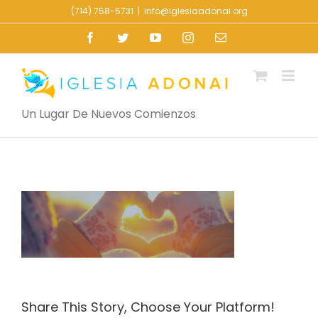
Skip
(714) 758-5731
|
info@iglesiaadonai.org
to
Facebook
Twitter
YouTube
Instagram
Email
content
Un Lugar De Nuevos Comienzos
Share This Story, Choose Your Platform!