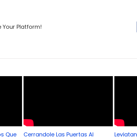
e Your Platform!
s Que
Cerrandole Las Puertas Al
Leviata