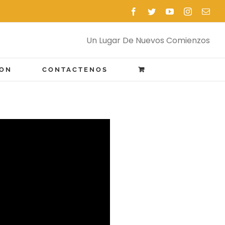
Facebook
Twitter
YouTube
Instagram
Emai
Un Lugar De Nuevos Comienzos
ION
CONTACTENOS