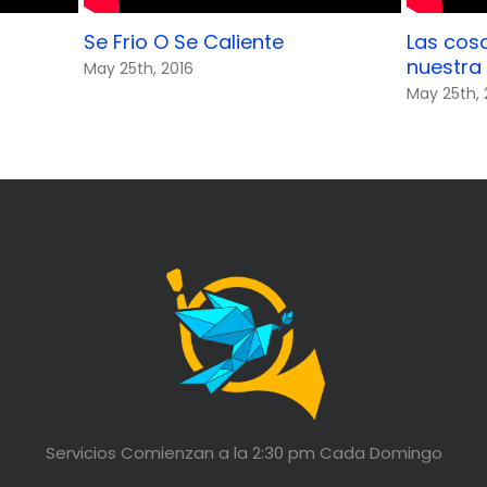
Se Frio O Se Caliente
Las cos
nuestra 
May 25th, 2016
May 25th, 
Servicios Comienzan a la 2:30 pm Cada Domingo