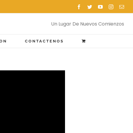
Facebook
Twitter
YouTube
Instagram
Emai
Un Lugar De Nuevos Comienzos
ION
CONTACTENOS