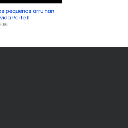
as pequenas arruinan
Como No Agradecerle
vida Parte II
May 12th, 2016
2016