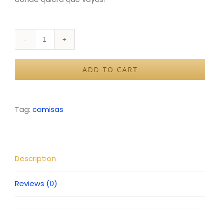
Camisa
Iglesia
ADD TO CART
Adonai
quantity
Tag:
camisas
Description
Reviews (0)