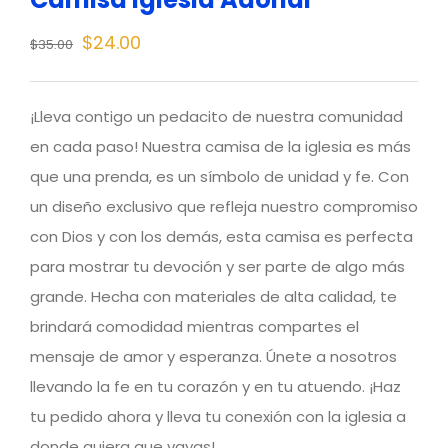
Original
Current
$
24.00
$
35.00
price
price
was:
is:
¡Lleva contigo un pedacito de nuestra comunidad
$35.00.
$24.00.
en cada paso! Nuestra camisa de la iglesia es más
que una prenda, es un símbolo de unidad y fe. Con
un diseño exclusivo que refleja nuestro compromiso
con Dios y con los demás, esta camisa es perfecta
para mostrar tu devoción y ser parte de algo más
grande. Hecha con materiales de alta calidad, te
brindará comodidad mientras compartes el
mensaje de amor y esperanza. Únete a nosotros
llevando la fe en tu corazón y en tu atuendo. ¡Haz
tu pedido ahora y lleva tu conexión con la iglesia a
donde quiera que vayas!