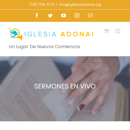
Skip
(714) 758-5731
|
info@iglesiaadonai.org
to
Facebook
Twitter
YouTube
Instagram
Email
content
Un Lugar De Nuevos Comienzos
SERMONES EN VIVO