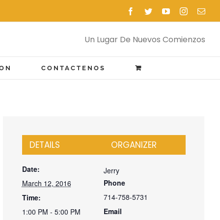
Facebook
Twitter
YouTube
Instagram
Emai
Un Lugar De Nuevos Comienzos
ION
CONTACTENOS
DETAILS
ORGANIZER
Date:
Jerry
Phone
March 12, 2016
714-758-5731
Time:
Email
1:00 PM - 5:00 PM