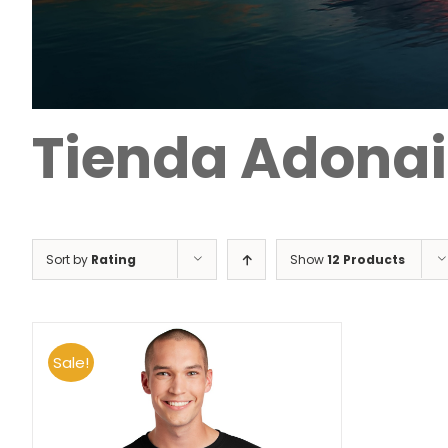
Tienda Adonai
Sort by
Rating
Show
12 Products
Sale!